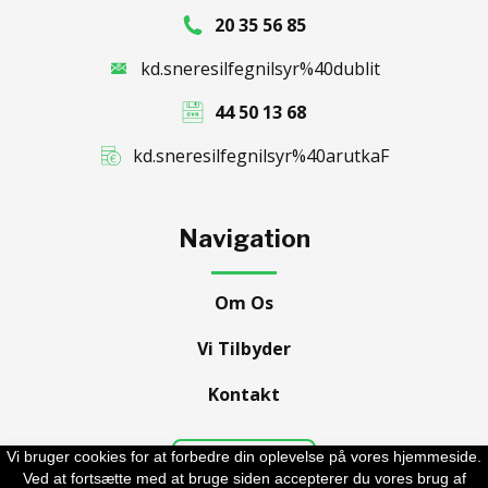
20 35 56 85
kd.sneresilfegnilsyr%40dublit
44 50 13 68
kd.sneresilfegnilsyr%40arutkaF
Navigation
Om Os
Vi Tilbyder
Kontakt
Vi bruger cookies for at forbedre din oplevelse på vores hjemmeside.
Cookiepolitik
Ved at fortsætte med at bruge siden accepterer du vores brug af